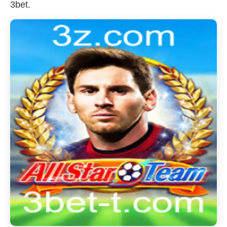
3bet.