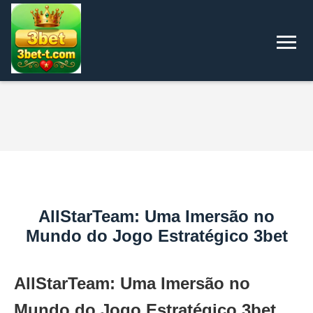
AllStarTeam: Uma Imersão no
Mundo do Jogo Estratégico 3bet
AllStarTeam: Uma Imersão no
Mundo do Jogo Estratégico 3bet