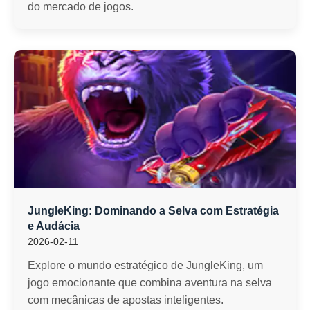
do mercado de jogos.
JungleKing: Dominando a Selva com Estratégia
e Audácia
2026-02-11
Explore o mundo estratégico de JungleKing, um
jogo emocionante que combina aventura na selva
com mecânicas de apostas inteligentes.