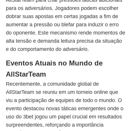
AllStarTeam para criar pressões táticas adicionais
para os adversários. Jogadores podem escolher
dobrar suas apostas em certas jogadas a fim de
aumentar a pressão ou blefar para induzir o erro
do oponente. Este mecanismo rende momentos de
alta tensão e demanda leitura precisa da situação
e do comportamento do adversário.
Eventos Atuais no Mundo de
AllStarTeam
Recentemente, a comunidade global de
AllStarTeam se reuniu em um torneio online que
viu a participação de equipes de todo o mundo. O
evento destacou novas táticas emergentes onde o
uso do 3bet jogou um papel crucial em resultados
surpreendentes, reforçando a importância