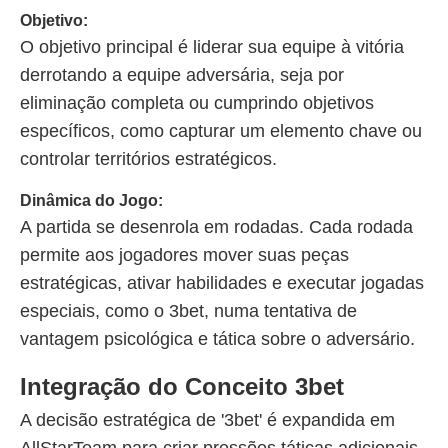
Objetivo:
O objetivo principal é liderar sua equipe à vitória
derrotando a equipe adversária, seja por
eliminação completa ou cumprindo objetivos
específicos, como capturar um elemento chave ou
controlar territórios estratégicos.
Dinâmica do Jogo:
A partida se desenrola em rodadas. Cada rodada
permite aos jogadores mover suas peças
estratégicas, ativar habilidades e executar jogadas
especiais, como o 3bet, numa tentativa de
vantagem psicológica e tática sobre o adversário.
Integração do Conceito 3bet
A decisão estratégica de '3bet' é expandida em