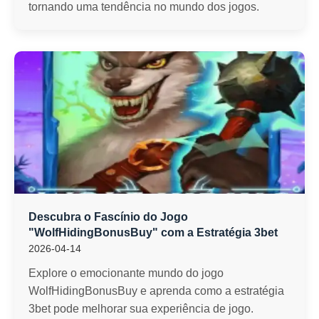
tornando uma tendência no mundo dos jogos.
Descubra o Fascínio do Jogo
"WolfHidingBonusBuy" com a Estratégia 3bet
2026-04-14
Explore o emocionante mundo do jogo
WolfHidingBonusBuy e aprenda como a estratégia
3bet pode melhorar sua experiência de jogo.