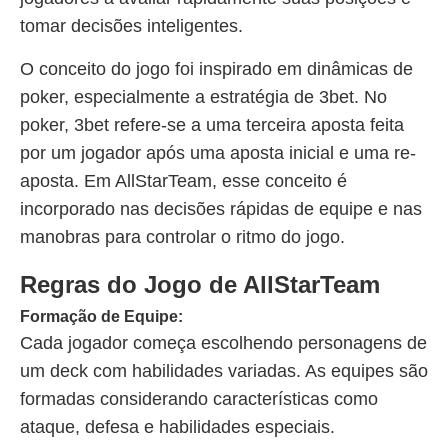
tomar decisões inteligentes.
O conceito do jogo foi inspirado em dinâmicas de
poker, especialmente a estratégia de 3bet. No
poker, 3bet refere-se a uma terceira aposta feita
por um jogador após uma aposta inicial e uma re-
aposta. Em AllStarTeam, esse conceito é
incorporado nas decisões rápidas de equipe e nas
manobras para controlar o ritmo do jogo.
Regras do Jogo de AllStarTeam
Formação de Equipe:
Cada jogador começa escolhendo personagens de
um deck com habilidades variadas. As equipes são
formadas considerando características como
ataque, defesa e habilidades especiais.