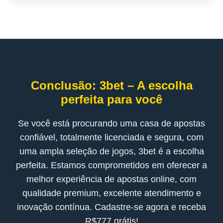
Conclusão: 3bet – A escolha
perfeita para você
Se você está procurando uma casa de apostas
confiável, totalmente licenciada e segura, com
uma ampla seleção de jogos, 3bet é a escolha
perfeita. Estamos comprometidos em oferecer a
melhor experiência de apostas online, com
qualidade premium, excelente atendimento e
inovação contínua. Cadastre-se agora e receba
R$777 grátis!