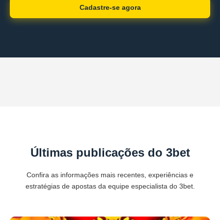
Cadastre-se agora
Últimas publicações do 3bet
Confira as informações mais recentes, experiências e
estratégias de apostas da equipe especialista do 3bet.