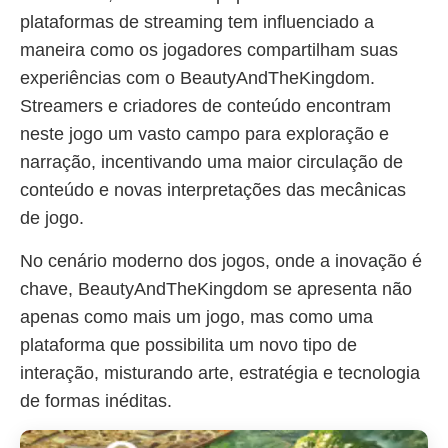
plataformas de streaming tem influenciado a
maneira como os jogadores compartilham suas
experiências com o BeautyAndTheKingdom.
Streamers e criadores de conteúdo encontram
neste jogo um vasto campo para exploração e
narração, incentivando uma maior circulação de
conteúdo e novas interpretações das mecânicas
de jogo.
No cenário moderno dos jogos, onde a inovação é
chave, BeautyAndTheKingdom se apresenta não
apenas como mais um jogo, mas como uma
plataforma que possibilita um novo tipo de
interação, misturando arte, estratégia e tecnologia
de formas inéditas.