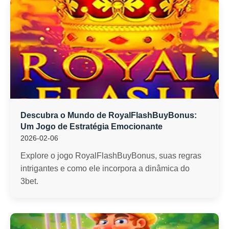
Descubra o Mundo de RoyalFlashBuyBonus:
Um Jogo de Estratégia Emocionante
2026-02-06
Explore o jogo RoyalFlashBuyBonus, suas regras
intrigantes e como ele incorpora a dinâmica do
3bet.