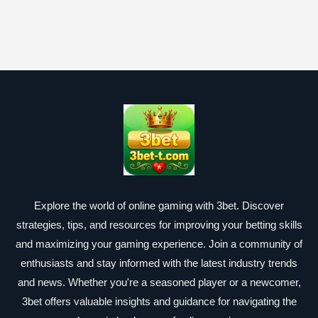
Explore the world of online gaming with 3bet. Discover
strategies, tips, and resources for improving your betting skills
and maximizing your gaming experience. Join a community of
enthusiasts and stay informed with the latest industry trends
and news. Whether you're a seasoned player or a newcomer,
3bet offers valuable insights and guidance for navigating the