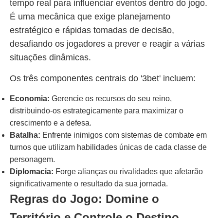
tempo real para influenciar eventos dentro do jogo.
É uma mecânica que exige planejamento
estratégico e rápidas tomadas de decisão,
desafiando os jogadores a prever e reagir a várias
situações dinâmicas.
Os três componentes centrais do '3bet' incluem:
Economia:
Gerencie os recursos do seu reino,
distribuindo-os estrategicamente para maximizar o
crescimento e a defesa.
Batalha:
Enfrente inimigos com sistemas de combate em
turnos que utilizam habilidades únicas de cada classe de
personagem.
Diplomacia:
Forge alianças ou rivalidades que afetarão
significativamente o resultado da sua jornada.
Regras do Jogo: Domine o
Território e Controle o Destino