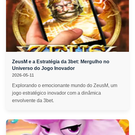
ZeusM e a Estratégia da 3bet: Mergulho no
Universo do Jogo Inovador
2026-05-11
Explorando o emocionante mundo do ZeusM, um
jogo estratégico inovador com a dinâmica
envolvente da 3bet.