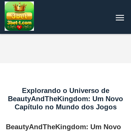
Explorando o Universo de
BeautyAndTheKingdom: Um Novo
Capítulo no Mundo dos Jogos
BeautyAndTheKingdom: Um Novo