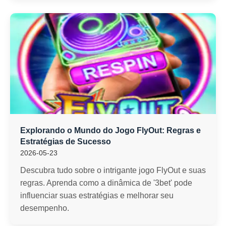
Explorando o Mundo do Jogo FlyOut: Regras e
Estratégias de Sucesso
2026-05-23
Descubra tudo sobre o intrigante jogo FlyOut e suas
regras. Aprenda como a dinâmica de '3bet' pode
influenciar suas estratégias e melhorar seu
desempenho.