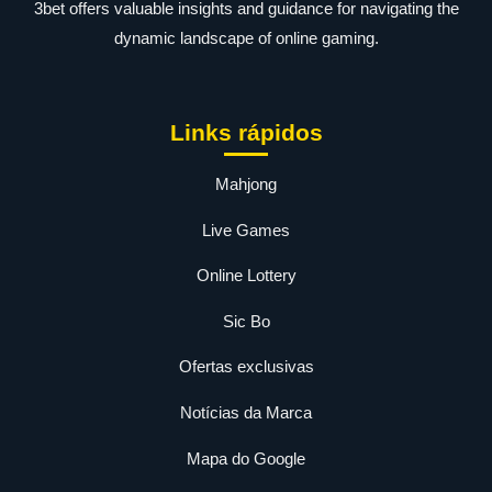
3bet offers valuable insights and guidance for navigating the
dynamic landscape of online gaming.
Links rápidos
Mahjong
Live Games
Online Lottery
Sic Bo
Ofertas exclusivas
Notícias da Marca
Mapa do Google