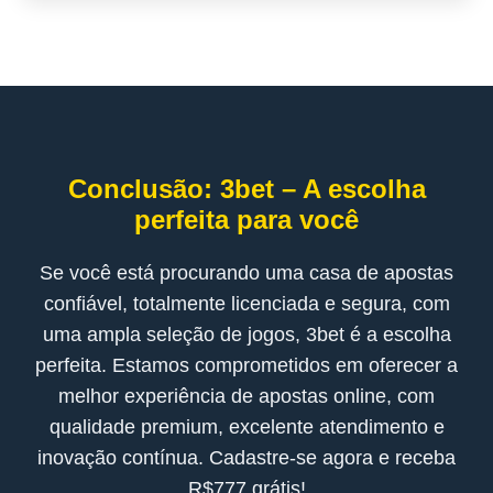
Conclusão: 3bet – A escolha
perfeita para você
Se você está procurando uma casa de apostas
confiável, totalmente licenciada e segura, com
uma ampla seleção de jogos, 3bet é a escolha
perfeita. Estamos comprometidos em oferecer a
melhor experiência de apostas online, com
qualidade premium, excelente atendimento e
inovação contínua. Cadastre-se agora e receba
R$777 grátis!