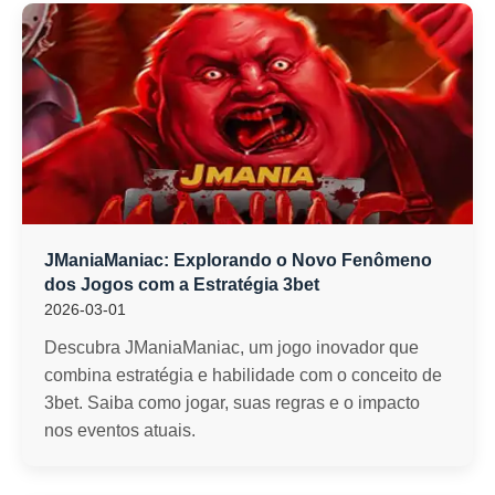
JManiaManiac: Explorando o Novo Fenômeno
dos Jogos com a Estratégia 3bet
2026-03-01
Descubra JManiaManiac, um jogo inovador que
combina estratégia e habilidade com o conceito de
3bet. Saiba como jogar, suas regras e o impacto
nos eventos atuais.