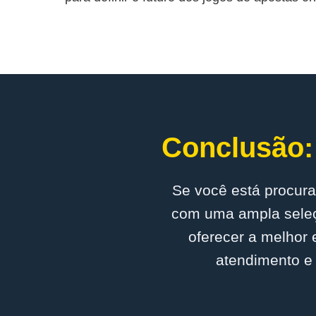
Conclusão: 
Se você está procura
com uma ampla seleç
oferecer a melhor 
atendimento e 