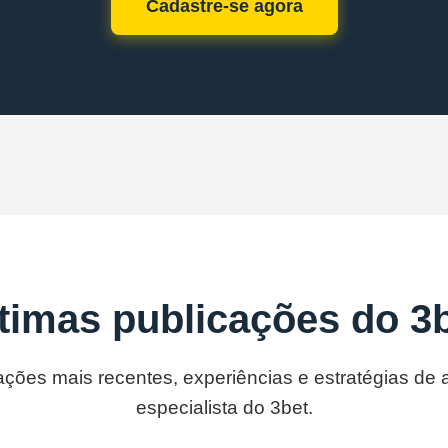
Cadastre-se agora
timas publicações do 3
ações mais recentes, experiências e estratégias de
especialista do 3bet.