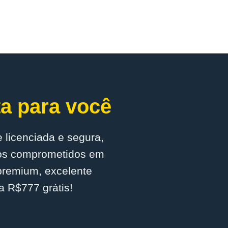
ta para você
 licenciada e segura,
mos comprometidos em
 premium, excelente
a R$777 grátis!