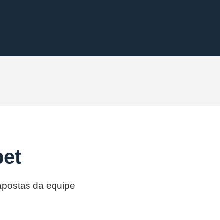
bet
 apostas da equipe