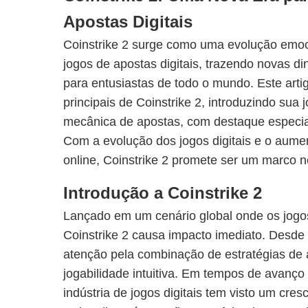
Apostas Digitais
Coinstrike 2 surge como uma evolução emoc
jogos de apostas digitais, trazendo novas d
para entusiastas de todo o mundo. Este artig
principais de Coinstrike 2, introduzindo sua 
mecânica de apostas, com destaque especial
Com a evolução dos jogos digitais e o aume
online, Coinstrike 2 promete ser um marco 
Introdução a Coinstrike 2
Lançado em um cenário global onde os jogos
Coinstrike 2 causa impacto imediato. Desde 
atenção pela combinação de estratégias de
jogabilidade intuitiva. Em tempos de avanço 
indústria de jogos digitais tem visto um cre