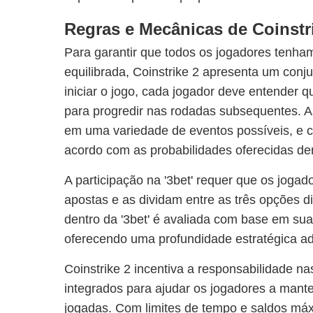
Regras e Mecânicas de Coinstr
Para garantir que todos os jogadores tenha
equilibrada, Coinstrike 2 apresenta um conju
iniciar o jogo, cada jogador deve entender qu
para progredir nas rodadas subsequentes. A
em uma variedade de eventos possíveis, e c
acordo com as probabilidades oferecidas den
A participação na '3bet' requer que os joga
apostas e as dividam entre as três opções d
dentro da '3bet' é avaliada com base em sua
oferecendo uma profundidade estratégica adi
Coinstrike 2 incentiva a responsabilidade 
integrados para ajudar os jogadores a mante
jogadas. Com limites de tempo e saldos má