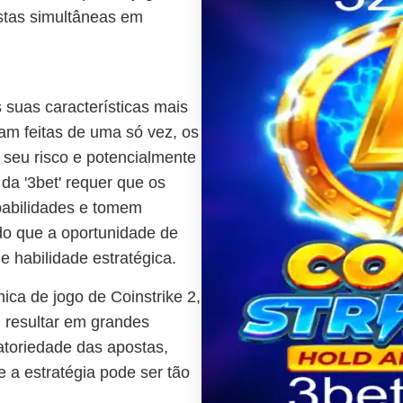
stas simultâneas em
 suas características mais
jam feitas de uma só vez, os
 seu risco e potencialmente
da '3bet' requer que os
babilidades e tomem
do que a oportunidade de
 habilidade estratégica.
ica de jogo de Coinstrike 2,
 resultar em grandes
atoriedade das apostas,
 a estratégia pode ser tão