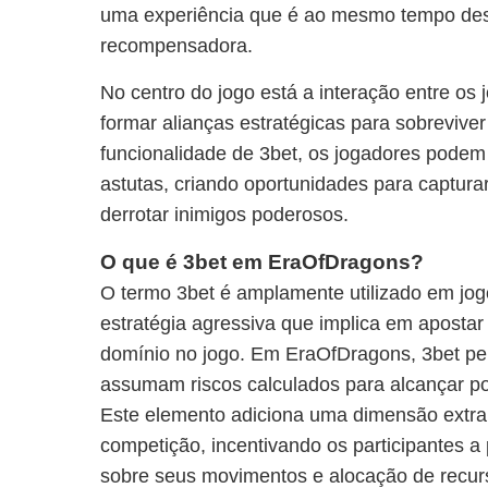
uma experiência que é ao mesmo tempo des
recompensadora.
No centro do jogo está a interação entre os
formar alianças estratégicas para sobrevive
funcionalidade de 3bet, os jogadores pode
astutas, criando oportunidades para captura
derrotar inimigos poderosos.
O que é 3bet em EraOfDragons?
O termo 3bet é amplamente utilizado em jog
estratégia agressiva que implica em apostar 
domínio no jogo. Em EraOfDragons, 3bet pe
assumam riscos calculados para alcançar po
Este elemento adiciona uma dimensão extra
competição, incentivando os participantes
sobre seus movimentos e alocação de recur