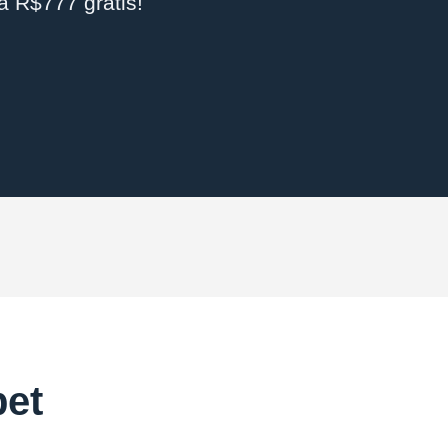
a R$777 grátis!
bet