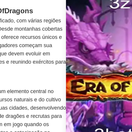
OfDragons
icado, com várias regiões
. Desde montanhas cobertas
 oferece recursos únicos e
jogadores começam sua
 que devem evoluir em
es e reunindo exércitos para
 um elemento central no
rsos naturais e do cultivo
suas cidades, desenvolvendo
de dragões e recrutas para
ram em jogo quando os