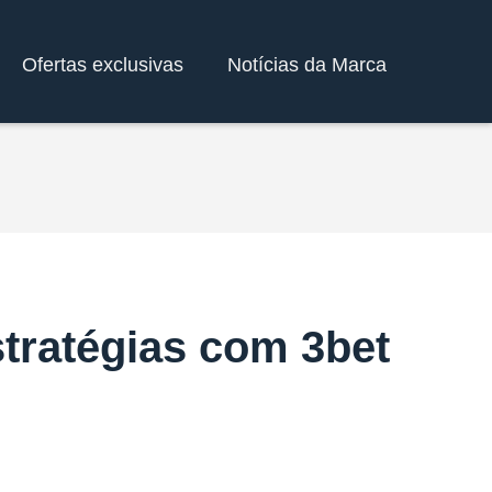
Ofertas exclusivas
Notícias da Marca
tratégias com 3bet