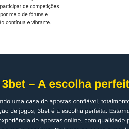
participar de competições
por meio de fóruns e
o contínua e vibrante.
3bet – A escolha perfei
ndo uma casa de apostas confiável, totalmente
ão de jogos, 3bet é a escolha perfeita. Esta
experiência de apostas online, com qualidade