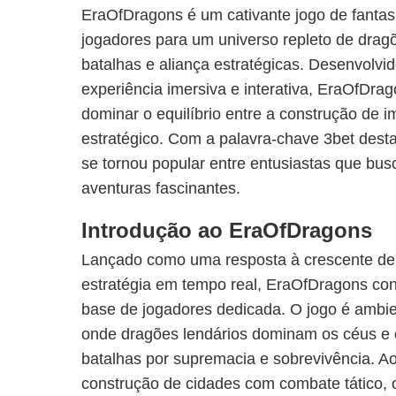
EraOfDragons é um cativante jogo de fantas
jogadores para um universo repleto de drag
batalhas e aliança estratégicas. Desenvolvi
experiência imersiva e interativa, EraOfDra
dominar o equilíbrio entre a construção de 
estratégico. Com a palavra-chave 3bet desta
se tornou popular entre entusiastas que bus
aventuras fascinantes.
Introdução ao EraOfDragons
Lançado como uma resposta à crescente de
estratégia em tempo real, EraOfDragons co
base de jogadores dedicada. O jogo é amb
onde dragões lendários dominam os céus e c
batalhas por supremacia e sobrevivência. A
construção de cidades com combate tático,