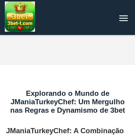
Explorando o Mundo de
JManiaTurkeyChef: Um Mergulho
nas Regras e Dynamismo de 3bet
JManiaTurkeyChef: A Combinação