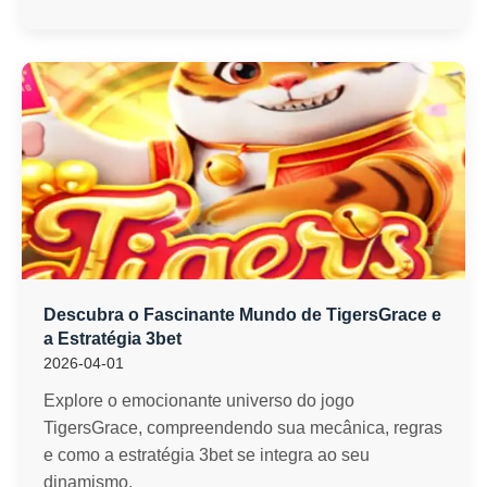
Descubra o Fascinante Mundo de TigersGrace e
a Estratégia 3bet
2026-04-01
Explore o emocionante universo do jogo
TigersGrace, compreendendo sua mecânica, regras
e como a estratégia 3bet se integra ao seu
dinamismo.