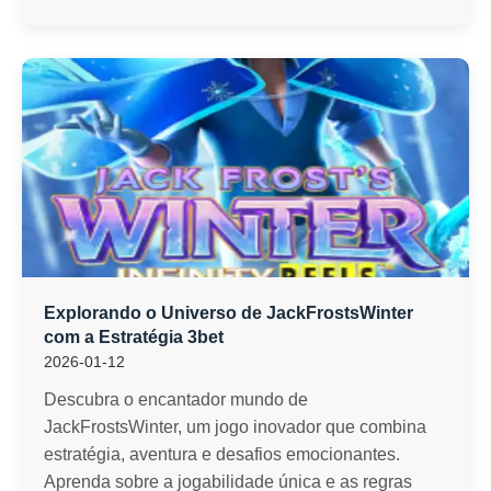
Explorando o Universo de JackFrostsWinter
com a Estratégia 3bet
2026-01-12
Descubra o encantador mundo de
JackFrostsWinter, um jogo inovador que combina
estratégia, aventura e desafios emocionantes.
Aprenda sobre a jogabilidade única e as regras