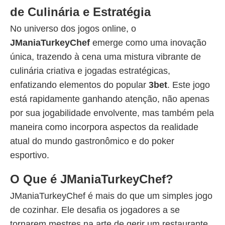
de Culinária e Estratégia
No universo dos jogos online, o
JManiaTurkeyChef
emerge como uma inovação
única, trazendo à cena uma mistura vibrante de
culinária criativa e jogadas estratégicas,
enfatizando elementos do popular
3bet
. Este jogo
está rapidamente ganhando atenção, não apenas
por sua jogabilidade envolvente, mas também pela
maneira como incorpora aspectos da realidade
atual do mundo gastronômico e do poker
esportivo.
O Que é JManiaTurkeyChef?
JManiaTurkeyChef é mais do que um simples jogo
de cozinhar. Ele desafia os jogadores a se
tornarem mestres na arte de gerir um restaurante