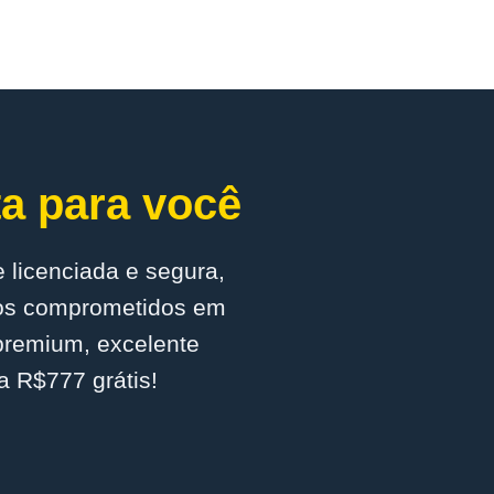
ta para você
 licenciada e segura,
mos comprometidos em
 premium, excelente
a R$777 grátis!