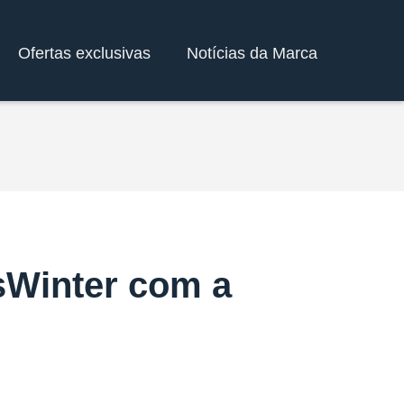
Ofertas exclusivas
Notícias da Marca
sWinter com a