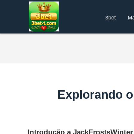
3bet
Ma
Explorando o
Introdução a JackFrostsWinter