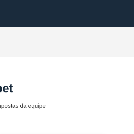
bet
 apostas da equipe