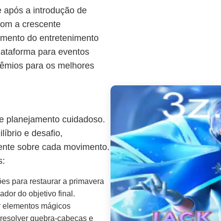
 após a introdução de
Com a crescente
aumento do entretenimento
lataforma para eventos
prêmios para os melhores
 e planejamento cuidadoso.
íbrio e desafio,
mente sobre cada movimento.
s:
es para restaurar a primavera
or do objetivo final.
r elementos mágicos
resolver quebra-cabeças e