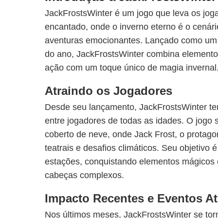
JackFrostsWinter é um jogo que leva os jo
encantado, onde o inverno eterno é o cenário
aventuras emocionantes. Lançado como um 
do ano, JackFrostsWinter combina elementos
ação com um toque único de magia invernal
Atraindo os Jogadores
Desde seu lançamento, JackFrostsWinter t
entre jogadores de todas as idades. O jogo
coberto de neve, onde Jack Frost, o protagon
teatrais e desafios climáticos. Seu objetivo é
estações, conquistando elementos mágicos 
cabeças complexos.
Impacto Recentes e Eventos At
Nos últimos meses, JackFrostsWinter se to