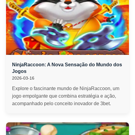
NinjaRaccoon: A Nova Sensação do Mundo dos
Jogos
2026-03-16
Explore o fascinante mundo de NinjaRaccoon, um
jogo empolgante que combina estratégia e ação,
acompanhado pelo conceito inovador de 3bet.