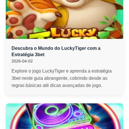
Descubra o Mundo do LuckyTiger com a
Estratégia 3bet
2026-04-02
Explore o jogo LuckyTiger e aprenda a estratégia
3bet neste guia abrangente, cobrindo desde as
regras básicas até dicas avançadas de jogo.