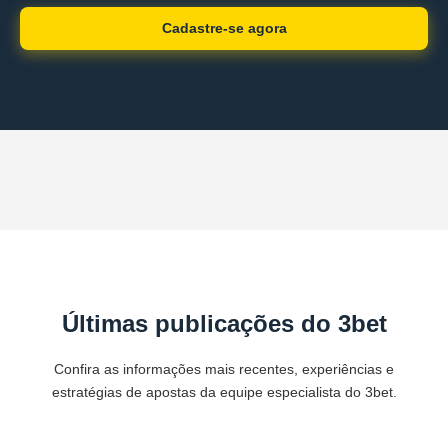
Cadastre-se agora
Últimas publicações do 3bet
Confira as informações mais recentes, experiências e
estratégias de apostas da equipe especialista do 3bet.