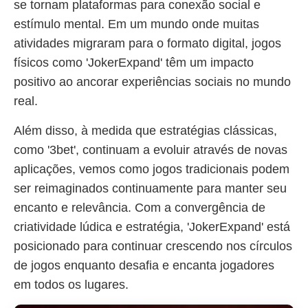
se tornam plataformas para conexão social e
estímulo mental. Em um mundo onde muitas
atividades migraram para o formato digital, jogos
físicos como 'JokerExpand' têm um impacto
positivo ao ancorar experiências sociais no mundo
real.
Além disso, à medida que estratégias clássicas,
como '3bet', continuam a evoluir através de novas
aplicações, vemos como jogos tradicionais podem
ser reimaginados continuamente para manter seu
encanto e relevância. Com a convergência de
criatividade lúdica e estratégia, 'JokerExpand' está
posicionado para continuar crescendo nos círculos
de jogos enquanto desafia e encanta jogadores
em todos os lugares.