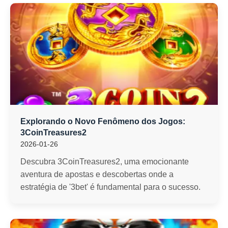
Explorando o Novo Fenômeno dos Jogos:
3CoinTreasures2
2026-01-26
Descubra 3CoinTreasures2, uma emocionante
aventura de apostas e descobertas onde a
estratégia de '3bet' é fundamental para o sucesso.