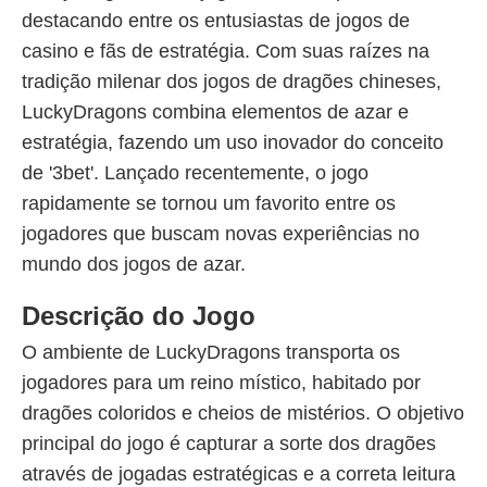
destacando entre os entusiastas de jogos de
casino e fãs de estratégia. Com suas raízes na
tradição milenar dos jogos de dragões chineses,
LuckyDragons combina elementos de azar e
estratégia, fazendo um uso inovador do conceito
de '3bet'. Lançado recentemente, o jogo
rapidamente se tornou um favorito entre os
jogadores que buscam novas experiências no
mundo dos jogos de azar.
Descrição do Jogo
O ambiente de LuckyDragons transporta os
jogadores para um reino místico, habitado por
dragões coloridos e cheios de mistérios. O objetivo
principal do jogo é capturar a sorte dos dragões
através de jogadas estratégicas e a correta leitura