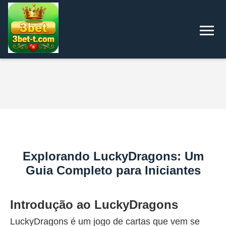
Explorando LuckyDragons: Um
Guia Completo para Iniciantes
Introdução ao LuckyDragons
LuckyDragons é um jogo de cartas que vem se