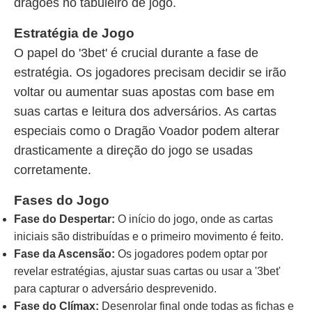
dragões no tabuleiro de jogo.
Estratégia de Jogo
O papel do '3bet' é crucial durante a fase de
estratégia. Os jogadores precisam decidir se irão
voltar ou aumentar suas apostas com base em
suas cartas e leitura dos adversários. As cartas
especiais como o Dragão Voador podem alterar
drasticamente a direção do jogo se usadas
corretamente.
Fases do Jogo
Fase do Despertar:
O início do jogo, onde as cartas
iniciais são distribuídas e o primeiro movimento é feito.
Fase da Ascensão:
Os jogadores podem optar por
revelar estratégias, ajustar suas cartas ou usar a '3bet'
para capturar o adversário desprevenido.
Fase do Clímax:
Desenrolar final onde todas as fichas e