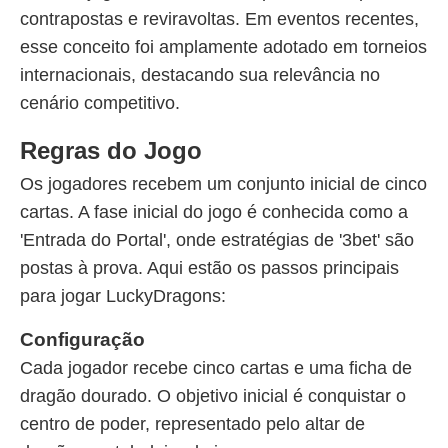
contrapostas e reviravoltas. Em eventos recentes,
esse conceito foi amplamente adotado em torneios
internacionais, destacando sua relevância no
cenário competitivo.
Regras do Jogo
Os jogadores recebem um conjunto inicial de cinco
cartas. A fase inicial do jogo é conhecida como a
'Entrada do Portal', onde estratégias de '3bet' são
postas à prova. Aqui estão os passos principais
para jogar LuckyDragons:
Configuração
Cada jogador recebe cinco cartas e uma ficha de
dragão dourado. O objetivo inicial é conquistar o
centro de poder, representado pelo altar de