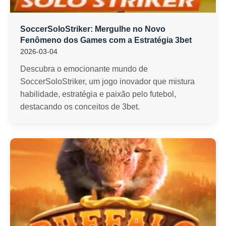
SoccerSoloStriker: Mergulhe no Novo
Fenômeno dos Games com a Estratégia 3bet
2026-03-04
Descubra o emocionante mundo de
SoccerSoloStriker, um jogo inovador que mistura
habilidade, estratégia e paixão pelo futebol,
destacando os conceitos de 3bet.