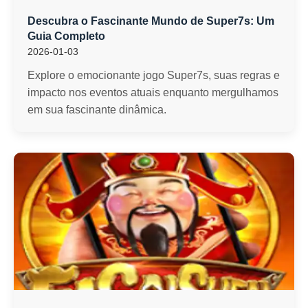
Descubra o Fascinante Mundo de Super7s: Um
Guia Completo
2026-01-03
Explore o emocionante jogo Super7s, suas regras e
impacto nos eventos atuais enquanto mergulhamos
em sua fascinante dinâmica.