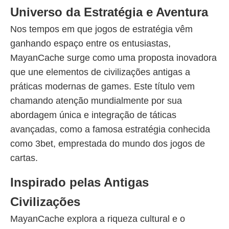
Universo da Estratégia e Aventura
Nos tempos em que jogos de estratégia vêm
ganhando espaço entre os entusiastas,
MayanCache surge como uma proposta inovadora
que une elementos de civilizações antigas a
práticas modernas de games. Este título vem
chamando atenção mundialmente por sua
abordagem única e integração de táticas
avançadas, como a famosa estratégia conhecida
como 3bet, emprestada do mundo dos jogos de
cartas.
Inspirado pelas Antigas
Civilizações
MayanCache explora a riqueza cultural e o