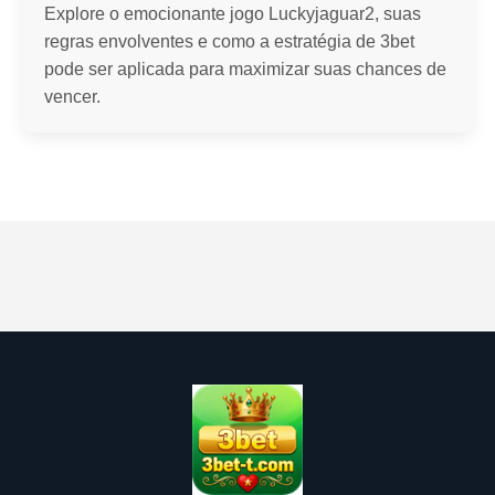
Explore o emocionante jogo Luckyjaguar2, suas
regras envolventes e como a estratégia de 3bet
pode ser aplicada para maximizar suas chances de
vencer.