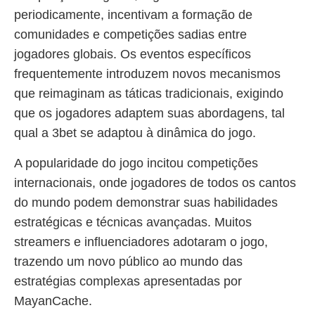
periodicamente, incentivam a formação de
comunidades e competições sadias entre
jogadores globais. Os eventos específicos
frequentemente introduzem novos mecanismos
que reimaginam as táticas tradicionais, exigindo
que os jogadores adaptem suas abordagens, tal
qual a 3bet se adaptou à dinâmica do jogo.
A popularidade do jogo incitou competições
internacionais, onde jogadores de todos os cantos
do mundo podem demonstrar suas habilidades
estratégicas e técnicas avançadas. Muitos
streamers e influenciadores adotaram o jogo,
trazendo um novo público ao mundo das
estratégias complexas apresentadas por
MayanCache.