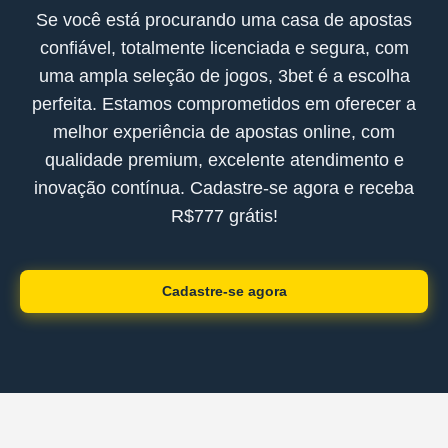
Se você está procurando uma casa de apostas
confiável, totalmente licenciada e segura, com
uma ampla seleção de jogos, 3bet é a escolha
perfeita. Estamos comprometidos em oferecer a
melhor experiência de apostas online, com
qualidade premium, excelente atendimento e
inovação contínua. Cadastre-se agora e receba
R$777 grátis!
Cadastre-se agora