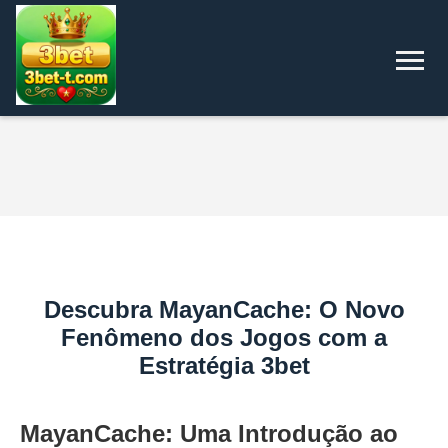
Descubra MayanCache: O Novo
Fenômeno dos Jogos com a
Estratégia 3bet
MayanCache: Uma Introdução ao