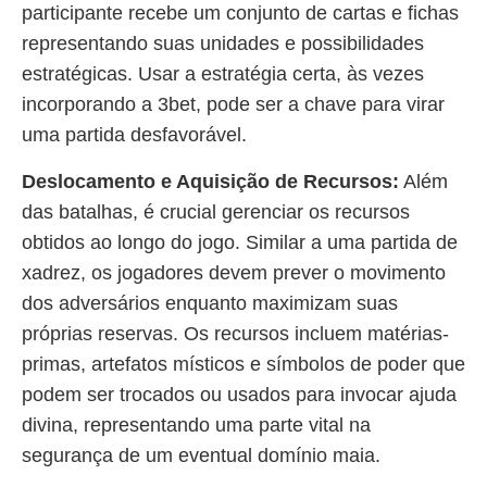
participante recebe um conjunto de cartas e fichas
representando suas unidades e possibilidades
estratégicas. Usar a estratégia certa, às vezes
incorporando a 3bet, pode ser a chave para virar
uma partida desfavorável.
Deslocamento e Aquisição de Recursos:
Além
das batalhas, é crucial gerenciar os recursos
obtidos ao longo do jogo. Similar a uma partida de
xadrez, os jogadores devem prever o movimento
dos adversários enquanto maximizam suas
próprias reservas. Os recursos incluem matérias-
primas, artefatos místicos e símbolos de poder que
podem ser trocados ou usados para invocar ajuda
divina, representando uma parte vital na
segurança de um eventual domínio maia.