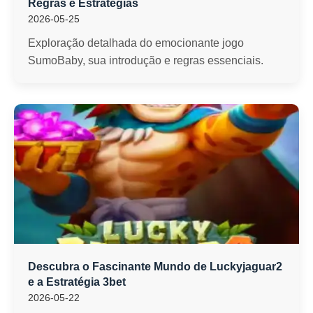
Regras e Estratégias
2026-05-25
Exploração detalhada do emocionante jogo
SumoBaby, sua introdução e regras essenciais.
Descubra o Fascinante Mundo de Luckyjaguar2
e a Estratégia 3bet
2026-05-22