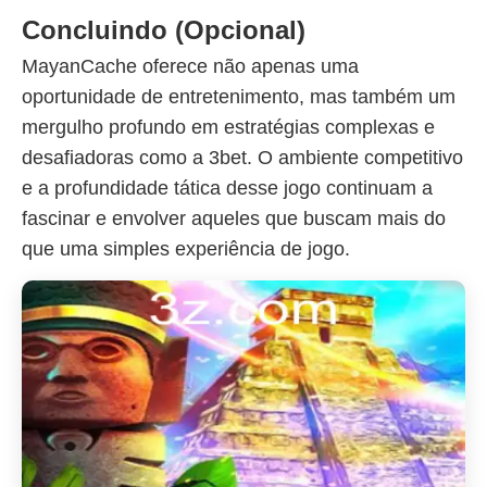
Concluindo (Opcional)
MayanCache oferece não apenas uma
oportunidade de entretenimento, mas também um
mergulho profundo em estratégias complexas e
desafiadoras como a 3bet. O ambiente competitivo
e a profundidade tática desse jogo continuam a
fascinar e envolver aqueles que buscam mais do
que uma simples experiência de jogo.