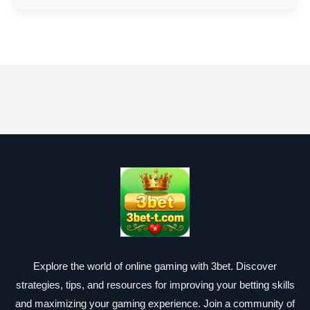
Explore the world of online gaming with 3bet. Discover
strategies, tips, and resources for improving your betting skills
and maximizing your gaming experience. Join a community of