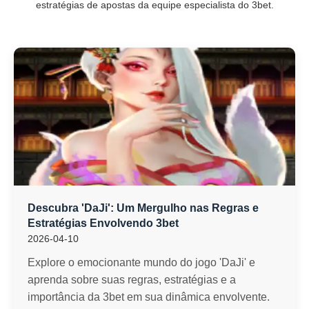
estratégias de apostas da equipe especialista do 3bet.
Descubra 'DaJi': Um Mergulho nas Regras e
Estratégias Envolvendo 3bet
2026-04-10
Explore o emocionante mundo do jogo 'DaJi' e
aprenda sobre suas regras, estratégias e a
importância da 3bet em sua dinâmica envolvente.