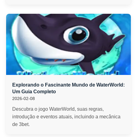
Explorando o Fascinante Mundo de WaterWorld:
Um Guia Completo
2026-02-08
Descubra o jogo WaterWorld, suas regras,
introdução e eventos atuais, incluindo a mecânica
de 3bet.