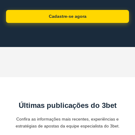
Cadastre-se agora
Últimas publicações do 3bet
Confira as informações mais recentes, experiências e
estratégias de apostas da equipe especialista do 3bet.