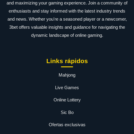
and maximizing your gaming experience. Join a community of
enthusiasts and stay informed with the latest industry trends
and news. Whether you're a seasoned player or a newcomer,
3bet offers valuable insights and guidance for navigating the
dynamic landscape of online gaming.
Links rápidos
Mahjong
Live Games
Online Lottery
Sic Bo
Ofertas exclusivas