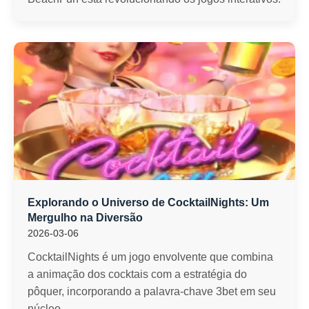
Explorando o Universo de CocktailNights: Um
Mergulho na Diversão
2026-03-06
CocktailNights é um jogo envolvente que combina
a animação dos cocktais com a estratégia do
pôquer, incorporando a palavra-chave 3bet em seu
núcleo.