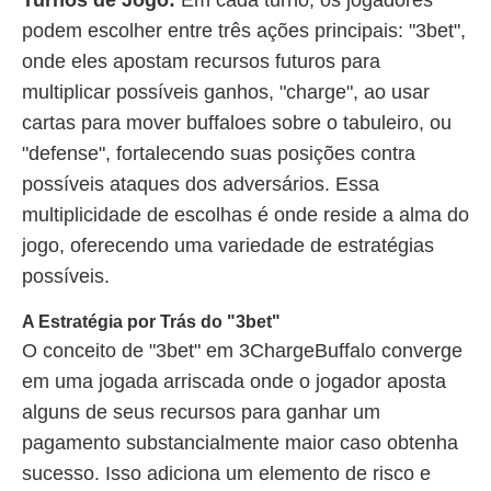
Turnos de Jogo:
Em cada turno, os jogadores
podem escolher entre três ações principais: "3bet",
onde eles apostam recursos futuros para
multiplicar possíveis ganhos, "charge", ao usar
cartas para mover buffaloes sobre o tabuleiro, ou
"defense", fortalecendo suas posições contra
possíveis ataques dos adversários. Essa
multiplicidade de escolhas é onde reside a alma do
jogo, oferecendo uma variedade de estratégias
possíveis.
A Estratégia por Trás do "3bet"
O conceito de "3bet" em 3ChargeBuffalo converge
em uma jogada arriscada onde o jogador aposta
alguns de seus recursos para ganhar um
pagamento substancialmente maior caso obtenha
sucesso. Isso adiciona um elemento de risco e