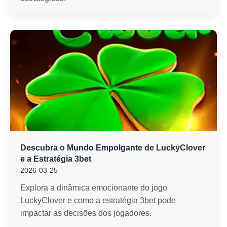
Descubra o Mundo Empolgante de LuckyClover
e a Estratégia 3bet
2026-03-25
Explora a dinâmica emocionante do jogo
LuckyClover e como a estratégia 3bet pode
impactar as decisões dos jogadores.