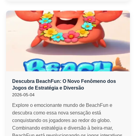
Descubra BeachFun: O Novo Fenômeno dos
Jogos de Estratégia e Diversão
2026-05-04
Explore o emocionante mundo de BeachFun e
descubra como essa nova sensação está
conquistando os jogadores ao redor do globo.
Combinando estratégia e diversão à beira-mar,
BeachFun está revolucionando os jogos interativos.