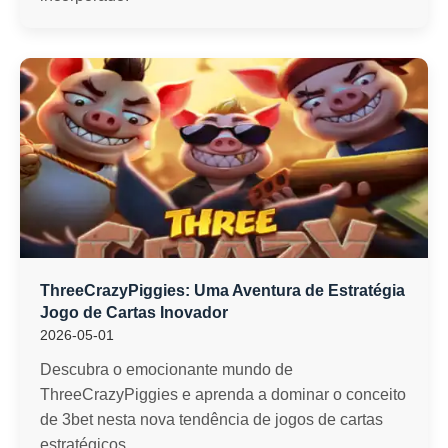
ThreeCrazyPiggies: Uma Aventura de Estratégia
Jogo de Cartas Inovador
2026-05-01
Descubra o emocionante mundo de
ThreeCrazyPiggies e aprenda a dominar o conceito
de 3bet nesta nova tendência de jogos de cartas
estratégicos.