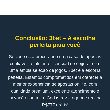
Conclusão: 3bet – A escolha
perfeita para você
Se você está procurando uma casa de apostas
confiável, totalmente licenciada e segura, com
uma ampla seleção de jogos, 3bet é a escolha
perfeita. Estamos comprometidos em oferecer a
melhor experiência de apostas online, com
qualidade premium, excelente atendimento e
inovação contínua. Cadastre-se agora e receba
R$777 grátis!