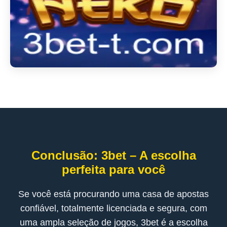
Conclusão: 3bet – A escolha
perfeita para você
Se você está procurando uma casa de apostas
confiável, totalmente licenciada e segura, com
uma ampla seleção de jogos, 3bet é a escolha