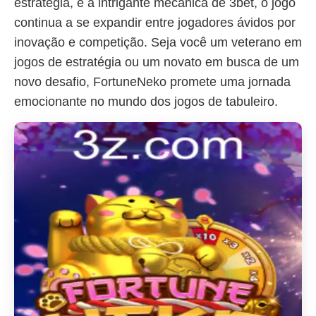
estratégia, e a intrigante mecânica de 3bet, o jogo
continua a se expandir entre jogadores ávidos por
inovação e competição. Seja você um veterano em
jogos de estratégia ou um novato em busca de um
novo desafio, FortuneNeko promete uma jornada
emocionante no mundo dos jogos de tabuleiro.