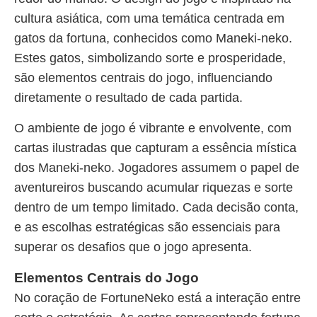
cultura asiática, com uma temática centrada em
gatos da fortuna, conhecidos como Maneki-neko.
Estes gatos, simbolizando sorte e prosperidade,
são elementos centrais do jogo, influenciando
diretamente o resultado de cada partida.
O ambiente de jogo é vibrante e envolvente, com
cartas ilustradas que capturam a essência mística
dos Maneki-neko. Jogadores assumem o papel de
aventureiros buscando acumular riquezas e sorte
dentro de um tempo limitado. Cada decisão conta,
e as escolhas estratégicas são essenciais para
superar os desafios que o jogo apresenta.
Elementos Centrais do Jogo
No coração de FortuneNeko está a interação entre