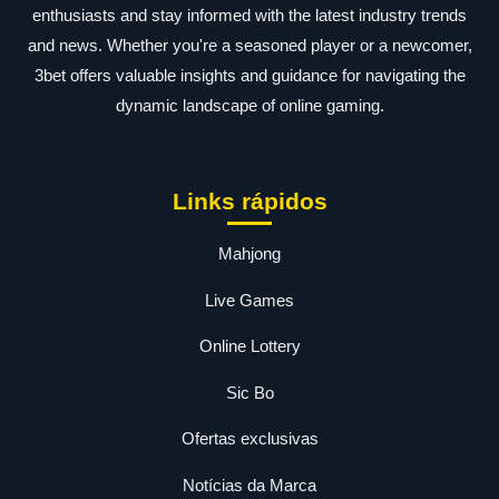
enthusiasts and stay informed with the latest industry trends
and news. Whether you're a seasoned player or a newcomer,
3bet offers valuable insights and guidance for navigating the
dynamic landscape of online gaming.
Links rápidos
Mahjong
Live Games
Online Lottery
Sic Bo
Ofertas exclusivas
Notícias da Marca