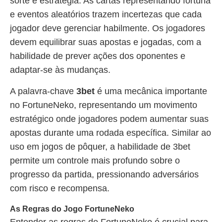
sorte e estratégia. As cartas representando fortuna
e eventos aleatórios trazem incertezas que cada
jogador deve gerenciar habilmente. Os jogadores
devem equilibrar suas apostas e jogadas, com a
habilidade de prever ações dos oponentes e
adaptar-se às mudanças.
A palavra-chave
3bet
é uma mecânica importante
no FortuneNeko, representando um movimento
estratégico onde jogadores podem aumentar suas
apostas durante uma rodada específica. Similar ao
uso em jogos de pôquer, a habilidade de 3bet
permite um controle mais profundo sobre o
progresso da partida, pressionando adversários
com risco e recompensa.
As Regras do Jogo FortuneNeko