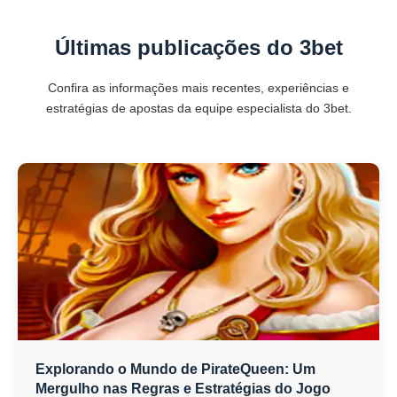
Últimas publicações do 3bet
Confira as informações mais recentes, experiências e
estratégias de apostas da equipe especialista do 3bet.
Explorando o Mundo de PirateQueen: Um
Mergulho nas Regras e Estratégias do Jogo