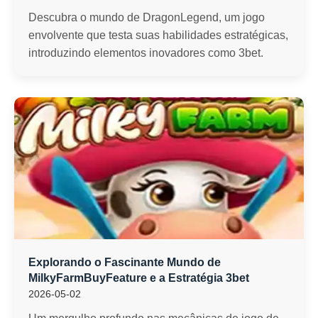
Descubra o mundo de DragonLegend, um jogo
envolvente que testa suas habilidades estratégicas,
introduzindo elementos inovadores como 3bet.
Explorando o Fascinante Mundo de
MilkyFarmBuyFeature e a Estratégia 3bet
2026-05-02