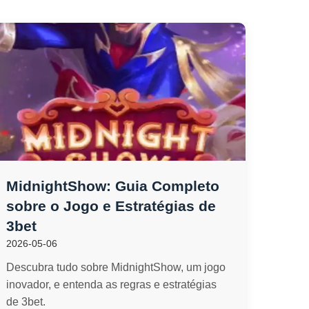
MidnightShow: Guia Completo
sobre o Jogo e Estratégias de
3bet
2026-05-06
Descubra tudo sobre MidnightShow, um jogo
inovador, e entenda as regras e estratégias
de 3bet.