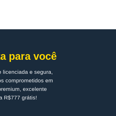
ta para você
 licenciada e segura,
mos comprometidos em
 premium, excelente
a R$777 grátis!