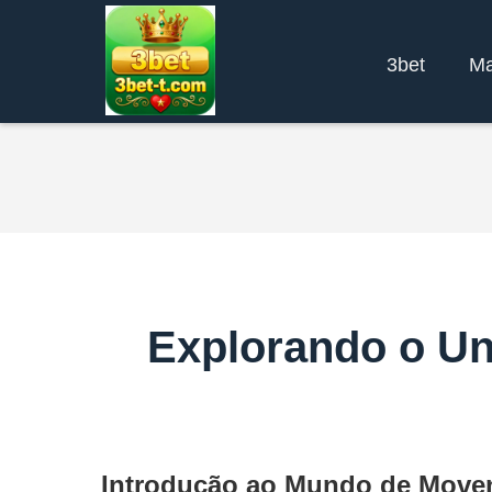
3bet
Ma
Explorando o U
Introdução ao Mundo de Mov