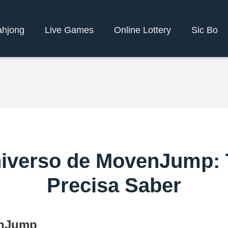
hjong
Live Games
Online Lottery
Sic Bo
niverso de MovenJump: 
Precisa Saber
enJump