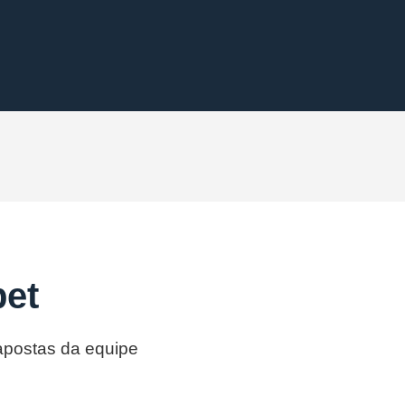
bet
 apostas da equipe