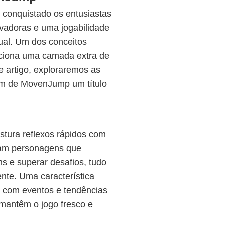
conquistado os entusiastas
adoras e uma jogabilidade
tual. Um dos conceitos
iciona uma camada extra de
e artigo, exploraremos as
em de MovenJump um título
tura reflexos rápidos com
olam personagens que
ns e superar desafios, tudo
nte. Uma característica
 com eventos e tendências
 mantêm o jogo fresco e