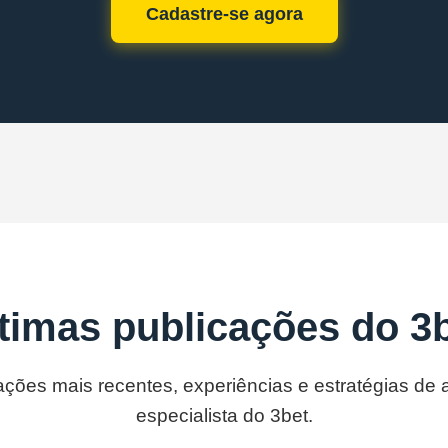
Cadastre-se agora
timas publicações do 3
ações mais recentes, experiências e estratégias de
especialista do 3bet.