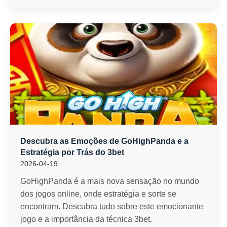
Descubra as Emoções de GoHighPanda e a
Estratégia por Trás do 3bet
2026-04-19
GoHighPanda é a mais nova sensação no mundo
dos jogos online, onde estratégia e sorte se
encontram. Descubra tudo sobre este emocionante
jogo e a importância da técnica 3bet.