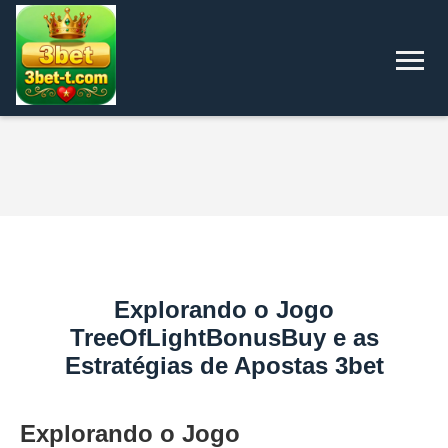
Explorando o Jogo
TreeOfLightBonusBuy e as
Estratégias de Apostas 3bet
Explorando o Jogo