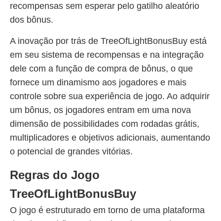
recompensas sem esperar pelo gatilho aleatório
dos bônus.
A inovação por trás de TreeOfLightBonusBuy está
em seu sistema de recompensas e na integração
dele com a função de compra de bônus, o que
fornece um dinamismo aos jogadores e mais
controle sobre sua experiência de jogo. Ao adquirir
um bônus, os jogadores entram em uma nova
dimensão de possibilidades com rodadas grátis,
multiplicadores e objetivos adicionais, aumentando
o potencial de grandes vitórias.
Regras do Jogo
TreeOfLightBonusBuy
O jogo é estruturado em torno de uma plataforma