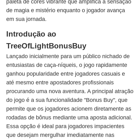
paleta de cores vibrante que amplifica a sensação
de magia e mistério enquanto o jogador avança
em sua jornada.
Introdução ao
TreeOfLightBonusBuy
Lançado inicialmente para um público nichado de
entusiastas de caça-níqueis, o jogo rapidamente
ganhou popularidade entre jogadores casuais e
até mesmo entre apostadores profissionais
procurando uma nova aventura. A principal atração
do jogo é a sua funcionalidade "Bonus Buy", que
permite que os jogadores acionem diretamente as
rodadas de bônus mediante uma aposta adicional.
Essa opção é ideal para jogadores impacientes
que desejam mergulhar imediatamente nas