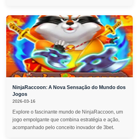
NinjaRaccoon: A Nova Sensação do Mundo dos
Jogos
2026-03-16
Explore o fascinante mundo de NinjaRaccoon, um
jogo empolgante que combina estratégia e ação,
acompanhado pelo conceito inovador de 3bet.