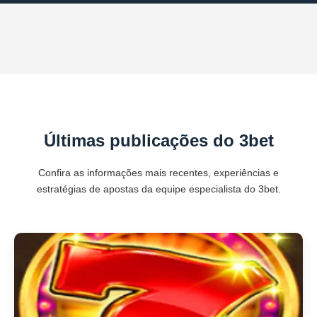
Últimas publicações do 3bet
Confira as informações mais recentes, experiências e
estratégias de apostas da equipe especialista do 3bet.