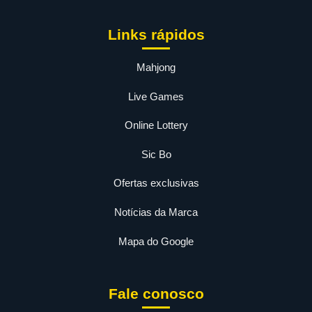
Links rápidos
Mahjong
Live Games
Online Lottery
Sic Bo
Ofertas exclusivas
Notícias da Marca
Mapa do Google
Fale conosco