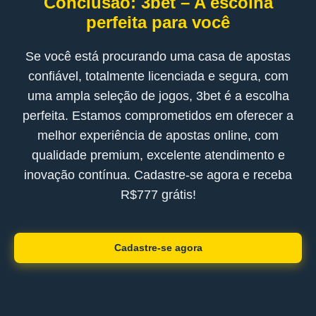
Conclusão: 3bet – A escolha
perfeita para você
Se você está procurando uma casa de apostas
confiável, totalmente licenciada e segura, com
uma ampla seleção de jogos, 3bet é a escolha
perfeita. Estamos comprometidos em oferecer a
melhor experiência de apostas online, com
qualidade premium, excelente atendimento e
inovação contínua. Cadastre-se agora e receba
R$777 grátis!
Cadastre-se agora