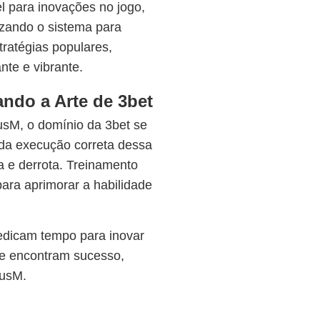
l para inovações no jogo,
zando o sistema para
tratégias populares,
te e vibrante.
ndo a Arte de 3bet
sM, o domínio da 3bet se
 da execução correta dessa
ia e derrota. Treinamento
para aprimorar a habilidade
dedicam tempo para inovar
e encontram sucesso,
eusM.