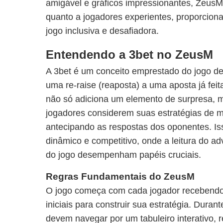
amigável e gráficos impressionantes, ZeusM 
quanto a jogadores experientes, proporcion
jogo inclusiva e desafiadora.
Entendendo a 3bet no ZeusM
A 3bet é um conceito emprestado do jogo de
uma re-raise (reaposta) a uma aposta já fei
não só adiciona um elemento de surpresa,
jogadores considerem suas estratégias de 
antecipando as respostas dos oponentes. Is
dinâmico e competitivo, onde a leitura do adv
do jogo desempenham papéis cruciais.
Regras Fundamentais do ZeusM
O jogo começa com cada jogador recebendo
iniciais para construir sua estratégia. Durant
devem navegar por um tabuleiro interativo,