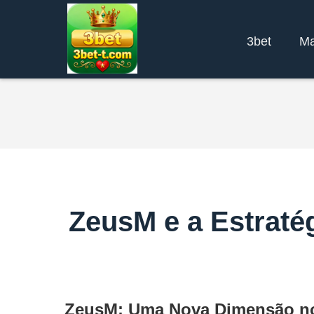
3bet
Ma
ZeusM e a Estraté
ZeusM: Uma Nova Dimensão no