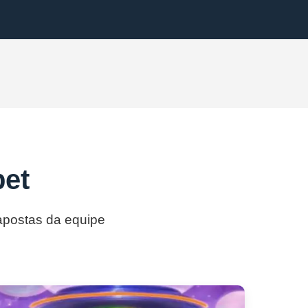
bet
 apostas da equipe