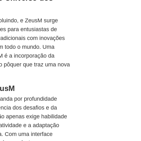
oluindo, e ZeusM surge
s para entusiastas de
radicionais com inovações
em todo o mundo. Uma
sM é a incorporação da
no pôquer que traz uma nova
eusM
anda por profundidade
ncia dos desafios e da
ão apenas exige habilidade
atividade e a adaptação
a. Com uma interface