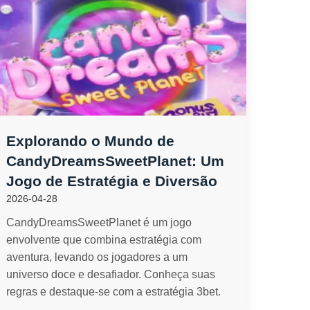
Explorando o Mundo de
CandyDreamsSweetPlanet: Um
Jogo de Estratégia e Diversão
2026-04-28
CandyDreamsSweetPlanet é um jogo
envolvente que combina estratégia com
aventura, levando os jogadores a um
universo doce e desafiador. Conheça suas
regras e destaque-se com a estratégia 3bet.