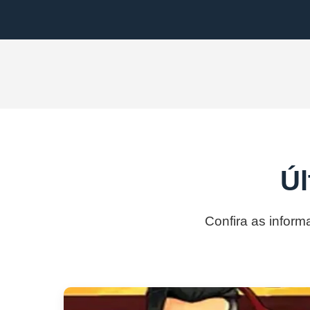
Úl
Confira as inform