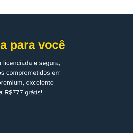
ta para você
 licenciada e segura,
mos comprometidos em
 premium, excelente
a R$777 grátis!