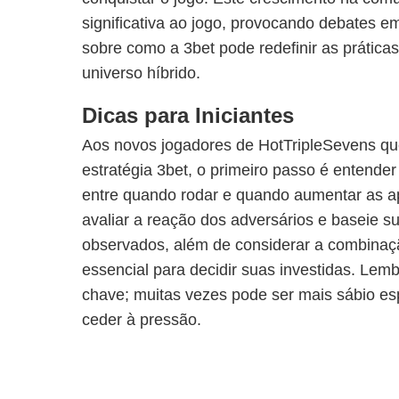
significativa ao jogo, provocando debates em
sobre como a 3bet pode redefinir as práticas
universo híbrido.
Dicas para Iniciantes
Aos novos jogadores de HotTripleSevens qu
estratégia 3bet, o primeiro passo é entender
entre quando rodar e quando aumentar as a
avaliar a reação dos adversários e baseie 
observados, além de considerar a combinaç
essencial para decidir suas investidas. Lem
chave; muitas vezes pode ser mais sábio es
ceder à pressão.