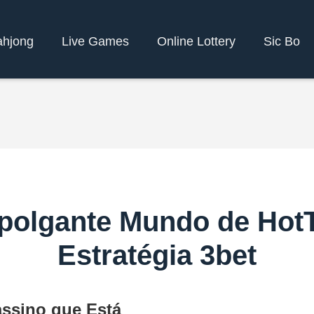
hjong
Live Games
Online Lottery
Sic Bo
olgante Mundo de HotT
Estratégia 3bet
assino que Está