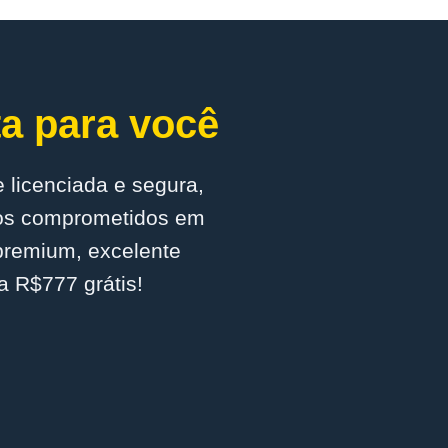
ta para você
 licenciada e segura,
mos comprometidos em
 premium, excelente
a R$777 grátis!