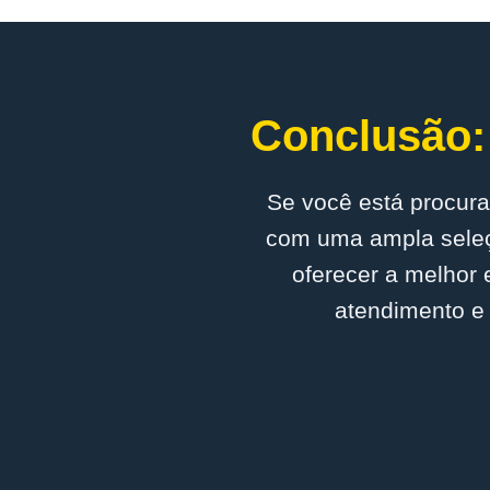
Conclusão: 
Se você está procura
com uma ampla seleç
oferecer a melhor 
atendimento e 