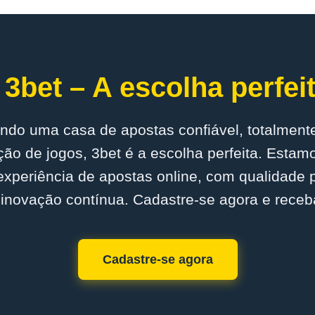
3bet – A escolha perfei
ndo uma casa de apostas confiável, totalmente
ão de jogos, 3bet é a escolha perfeita. Esta
experiência de apostas online, com qualidade
inovação contínua. Cadastre-se agora e receb
Cadastre-se agora