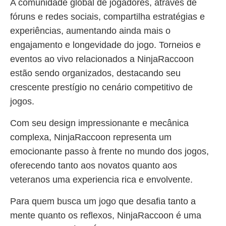
A comunidade global de jogadores, através de
fóruns e redes sociais, compartilha estratégias e
experiências, aumentando ainda mais o
engajamento e longevidade do jogo. Torneios e
eventos ao vivo relacionados a NinjaRaccoon
estão sendo organizados, destacando seu
crescente prestígio no cenário competitivo de
jogos.
Com seu design impressionante e mecânica
complexa, NinjaRaccoon representa um
emocionante passo à frente no mundo dos jogos,
oferecendo tanto aos novatos quanto aos
veteranos uma experiencia rica e envolvente.
Para quem busca um jogo que desafia tanto a
mente quanto os reflexos, NinjaRaccoon é uma