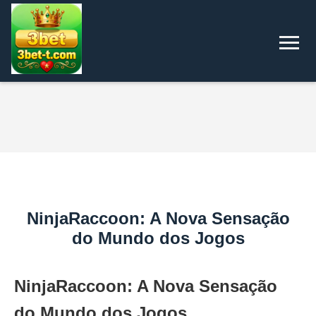
NinjaRaccoon: A Nova Sensação
do Mundo dos Jogos
NinjaRaccoon: A Nova Sensação
do Mundo dos Jogos