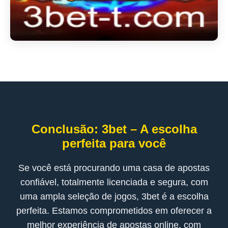
Conclusão: 3bet – A escolha
perfeita para você
Se você está procurando uma casa de apostas
confiável, totalmente licenciada e segura, com
uma ampla seleção de jogos, 3bet é a escolha
perfeita. Estamos comprometidos em oferecer a
melhor experiência de apostas online, com