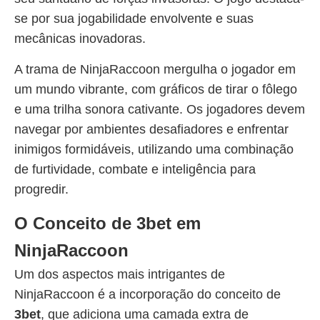
se por sua jogabilidade envolvente e suas
mecânicas inovadoras.
A trama de NinjaRaccoon mergulha o jogador em
um mundo vibrante, com gráficos de tirar o fôlego
e uma trilha sonora cativante. Os jogadores devem
navegar por ambientes desafiadores e enfrentar
inimigos formidáveis, utilizando uma combinação
de furtividade, combate e inteligência para
progredir.
O Conceito de 3bet em
NinjaRaccoon
Um dos aspectos mais intrigantes de
NinjaRaccoon é a incorporação do conceito de
3bet
, que adiciona uma camada extra de