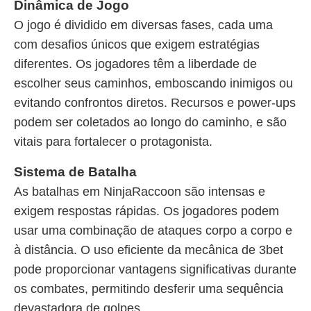
Dinâmica de Jogo
O jogo é dividido em diversas fases, cada uma
com desafios únicos que exigem estratégias
diferentes. Os jogadores têm a liberdade de
escolher seus caminhos, emboscando inimigos ou
evitando confrontos diretos. Recursos e power-ups
podem ser coletados ao longo do caminho, e são
vitais para fortalecer o protagonista.
Sistema de Batalha
As batalhas em NinjaRaccoon são intensas e
exigem respostas rápidas. Os jogadores podem
usar uma combinação de ataques corpo a corpo e
à distância. O uso eficiente da mecânica de 3bet
pode proporcionar vantagens significativas durante
os combates, permitindo desferir uma sequência
devastadora de golpes.