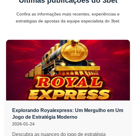
Últimas publicações do 3bet
Confira as informações mais recentes, experiências e
estratégias de apostas da equipe especialista do 3bet.
Explorando Royalexpress: Um Mergulho em Um
Jogo de Estratégia Moderno
2026-01-24
Descubra as nuances do jogo de estratégia