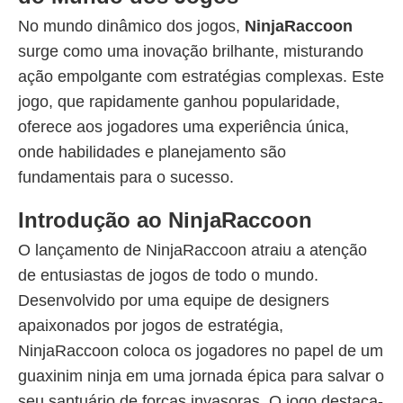
No mundo dinâmico dos jogos,
NinjaRaccoon
surge como uma inovação brilhante, misturando
ação empolgante com estratégias complexas. Este
jogo, que rapidamente ganhou popularidade,
oferece aos jogadores uma experiência única,
onde habilidades e planejamento são
fundamentais para o sucesso.
Introdução ao NinjaRaccoon
O lançamento de NinjaRaccoon atraiu a atenção
de entusiastas de jogos de todo o mundo.
Desenvolvido por uma equipe de designers
apaixonados por jogos de estratégia,
NinjaRaccoon coloca os jogadores no papel de um
guaxinim ninja em uma jornada épica para salvar o
seu santuário de forças invasoras. O jogo destaca-