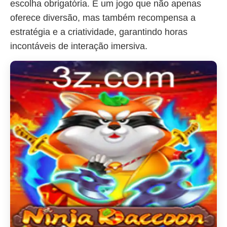
escolha obrigatória. É um jogo que não apenas
oferece diversão, mas também recompensa a
estratégia e a criatividade, garantindo horas
incontáveis de interação imersiva.